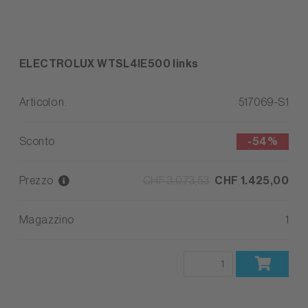
ELECTROLUX WTSL4IE500 links
Articolo n.
517069-S1
Sconto
-
54%
Prezzo
CHF 3.073,53
CHF 1.425,00
Magazzino
1