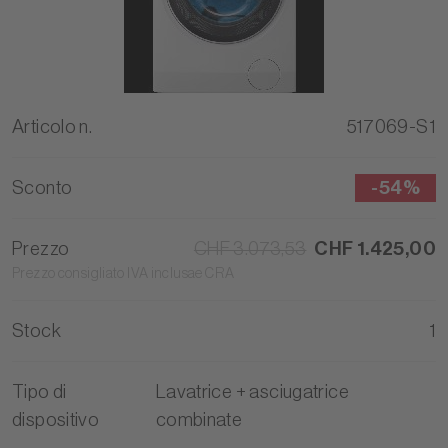
Articolo n.
517069-S1
Sconto
-
54%
Prezzo
CHF 3.073,53
CHF 1.425,00
Prezzo consigliato IVA inclusae CRA
Stock
1
Tipo di
Lavatrice + asciugatrice
dispositivo
combinate