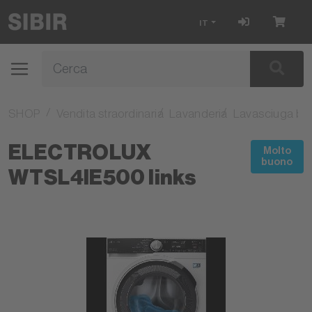
IT
SHOP
Vendita straordinaria
Lavanderia
Lavasciuga bia
ELECTROLUX
Molto
buono
WTSL4IE500 links