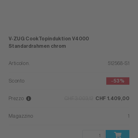
V-ZUG CookTopinduktion V4000
Standardrahmen chrom
Articolo n.
512568-S1
Sconto
-
53%
Prezzo
CHF 3.003,12
CHF 1.409,00
Magazzino
1