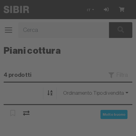
IT
Piani cottura
4 prodotti
Filtra
Ordinamento:
Tipo di vendita
Molto buono