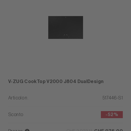
V-ZUG CookTop V2000 J804 DualDesign
Articolo n.
517446-S1
Sconto
-
52%