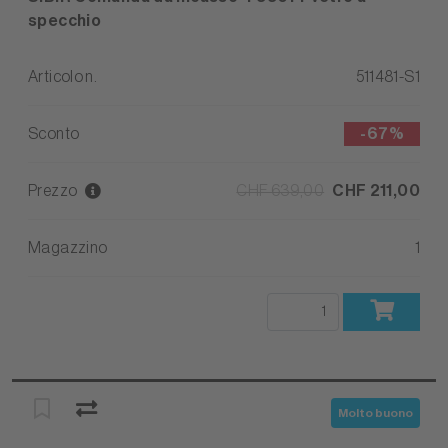
specchio
Articolo n.
511481-S1
Sconto
-
67%
Prezzo
CHF 639,00
CHF 211,00
Magazzino
1
Molto buono