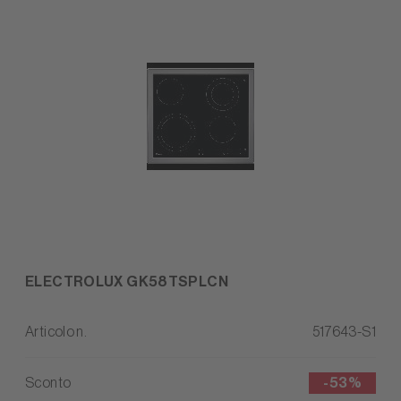
ELECTROLUX GK58TSPLCN
Articolo n.
517643-S1
Sconto
-
53%