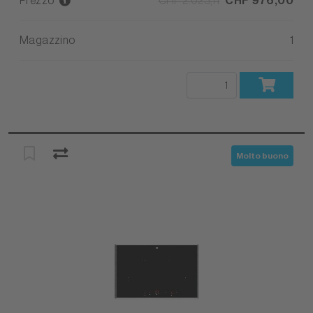
Prezzo
CHF 2.023,11
CHF 976,00
Magazzino
1
Molto buono