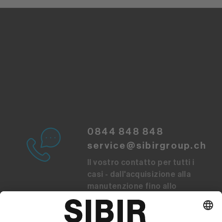
0844 848 848
service@sibirgroup.ch
Il vostro contatto per tutti i
casi - dall'acquisizione alla
manutenzione fino allo
smaltimento.