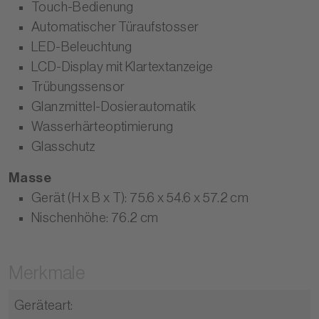
Touch-Bedienung
Automatischer Türaufstosser
LED-Beleuchtung
LCD-Display mit Klartextanzeige
Trübungssensor
Glanzmittel-Dosierautomatik
Wasserhärteoptimierung
Glasschutz
Masse
Gerät (H x B x T): 75.6 x 54.6 x 57.2 cm
Nischenhöhe: 76.2 cm
Merkmale
Geräteart
: