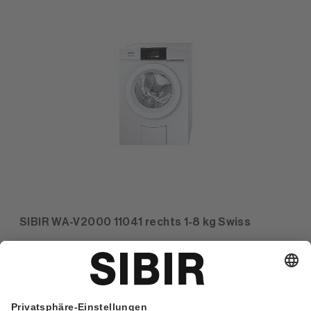
SIBIR WA-V2000 11041 rechts 1-8 kg Swiss
Artikel-Nr.
514576
Preis
CHF 2.551,00