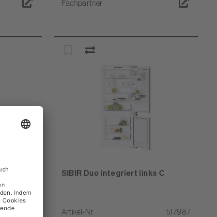
Fachpartner
iert
SIBIR Duo integriert links C
518443
Artikel-Nr.
517987