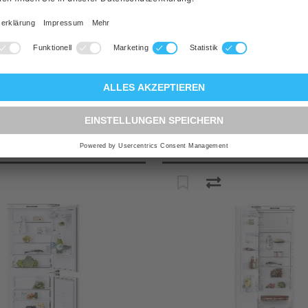
CHF 2.728,00
Preis
CHF 
Lager
er
Fachpartner