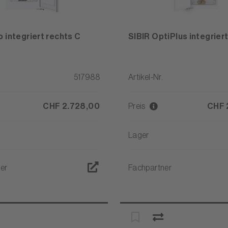
o integriert rechts C
SIBIR OptiPlus integriert
517988
Artikel-Nr.
CHF 2.728,00
Preis
CHF 
Lager
er
Fachpartner