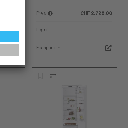
2.728,00
Preis
CHF 2.728,00
Lager
Fachpartner