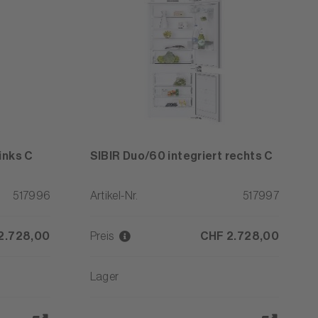
inks C
SIBIR Duo/60 integriert rechts C
517996
Artikel-Nr.
517997
2.728,00
Preis
CHF 2.728,00
Lager