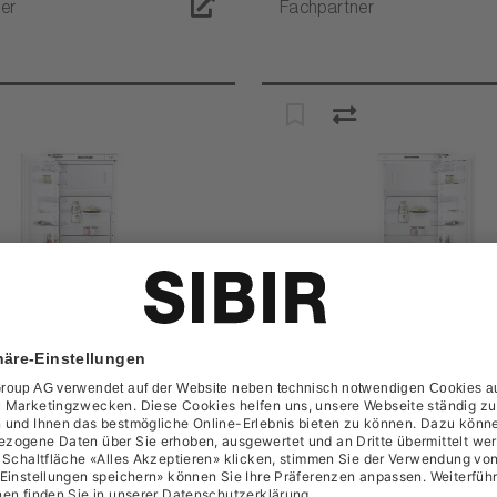
er
Fachpartner
iPlus/60 integriert links
SIBIR OptiPlus/60 integr
rechts D
518442
Artikel-Nr.