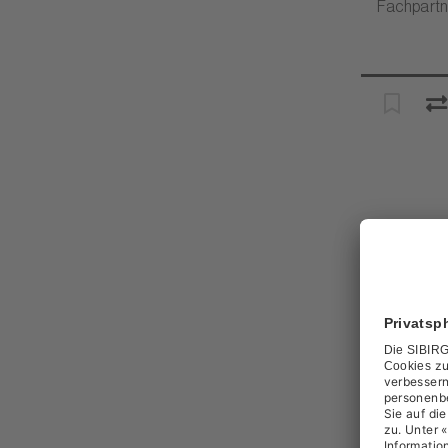
Fachpartn
SIBIR Opt
D
Artikel-Nr.