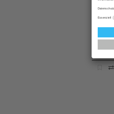
Preis
Lager
Fachpartn