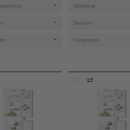
rkaufstyp
Gerätetyp
en
Bauform
orm
Höhennorm