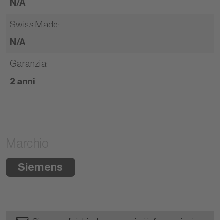
N/A
Swiss Made
:
N/A
Garanzia
:
2 anni
Marchio
Siemens