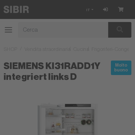
IT
SHOP
Vendita straordinaria
Cucina
Frigoriferi-Congelat
SIEMENS KI31RADD1Y
Molto
buono
integriert links D