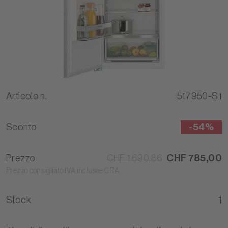
Articolo n.
517950-S1
Sconto
-
54%
Prezzo
CHF 1.690,86
CHF 785,00
Prezzo consigliato IVA inclusae CRA
Stock
1