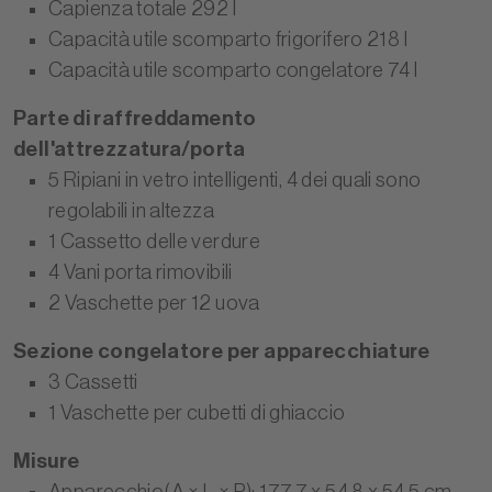
Capienza totale 292 l
Capacità utile scomparto frigorifero 218 l
Capacità utile scomparto congelatore 74 l
Parte di raffreddamento
dell'attrezzatura/porta
5 Ripiani in vetro intelligenti, 4 dei quali sono
regolabili in altezza
1 Cassetto delle verdure
4 Vani porta rimovibili
2 Vaschette per 12 uova
Sezione congelatore per apparecchiature
3 Cassetti
1 Vaschette per cubetti di ghiaccio
Misure
Apparecchio(A × L × P): 177.7 x 54.8 x 54.5 cm