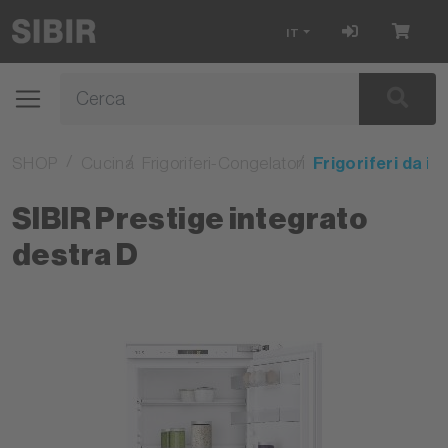
IT
SHOP
Cucina
Frigoriferi-Congelatori
Frigoriferi da i
SIBIR Prestige integrato
destra D