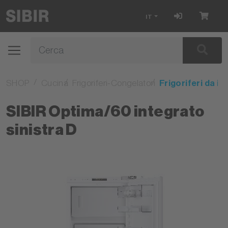
IT
SHOP
Cucina
Frigoriferi-Congelatori
Frigoriferi da i
SIBIR Optima/60 integrato
sinistra D