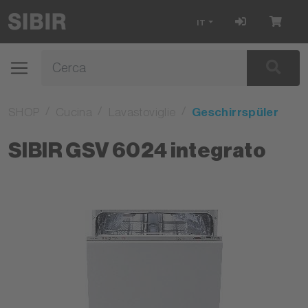
IT
SHOP
Cucina
Lavastoviglie
Geschirrspüler
SIBIR GSV 6024 integrato