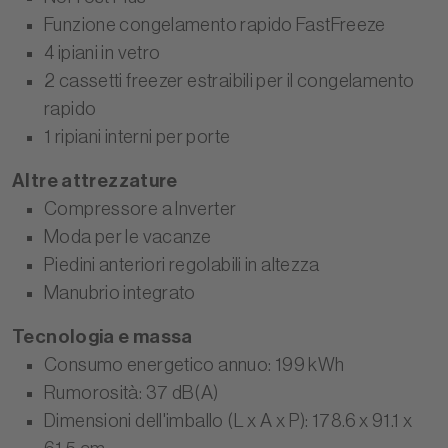
Funzione congelamento rapido FastFreeze
4 ipiani in vetro
2 cassetti freezer estraibili per il congelamento
rapido
1 ripiani interni per porte
Altre attrezzature
Compressore a Inverter
Moda per le vacanze
Piedini anteriori regolabili in altezza
Manubrio integrato
Tecnologia e massa
Consumo energetico annuo: 199 kWh
Rumorosità: 37 dB(A)
Dimensioni dell'imballo (L x A x P): 178.6 x 91.1 x