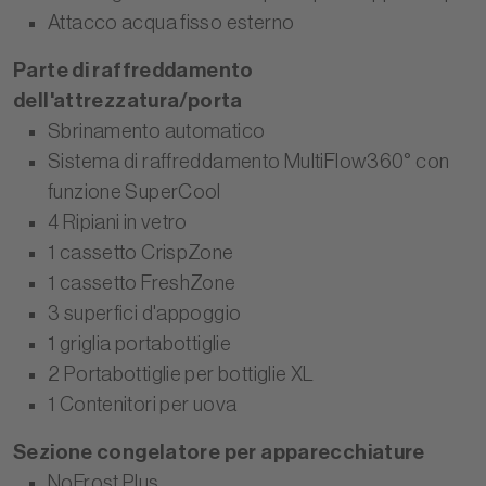
Attacco acqua fisso esterno
Parte di raffreddamento
dell'attrezzatura/porta
Sbrinamento automatico
Sistema di raffreddamento MultiFlow360° con
funzione SuperCool
4 Ripiani in vetro
1 cassetto CrispZone
1 cassetto FreshZone
3 superfici d'appoggio
1 griglia portabottiglie
2 Portabottiglie per bottiglie XL
1 Contenitori per uova
Sezione congelatore per apparecchiature
NoFrost Plus