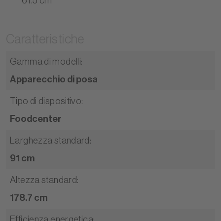
61.5 cm
Caratteristiche
Gamma di modelli
:
Apparecchio di posa
Tipo di dispositivo
:
Foodcenter
Larghezza standard
:
91 cm
Altezza standard
:
178.7 cm
Efficienza energetica
: