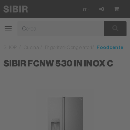
IT
SHOP
Cucina
Frigoriferi-Congelatori
Foodcenter
SIBIR FCNW 530 IN INOX C