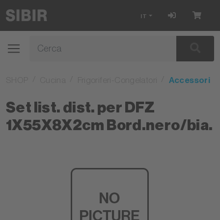
IT
SHOP
Cucina
Frigoriferi-Congelatori
Accessori
Set list. dist. per DFZ
1X55X8X2cm Bord.nero/bia.