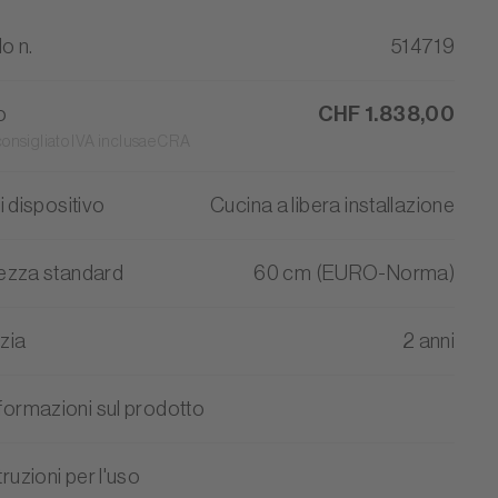
lo n.
514719
o
CHF 1.838,00
consigliato IVA inclusae CRA
i dispositivo
Cucina a libera installazione
ezza standard
60 cm (EURO-Norma)
zia
2 anni
nformazioni sul prodotto
truzioni per l'uso