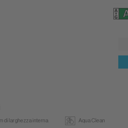
i
m di larghezza interna
Aqua Clean