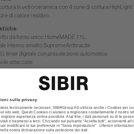
cottura in vetroceramica con 4 zone di cottura HighLight
ore di calore residuo
stiche
tto da forno unico HomeMADE 71 L.
ale interno: smalto SupremeAnthracite
D, timer digitale con preselezione automatica
ole attaccate
rto per piatti con patta
i sicurezza
atore di raffreddamento dinamico con follow-up automat
t door - porta compatta con doppio vetro termoriflett
ni e collegamento
cchio (A x L x P): 85 x 60 x 60 cm
ne: 230/400V 3N ~