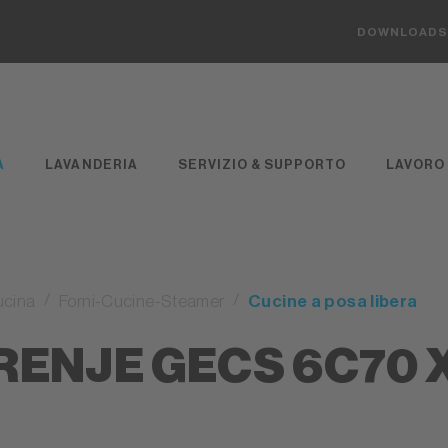
DOWNLOAD
A
LAVANDERIA
SERVIZIO & SUPPORTO
LAVORO
ucina
Forni-Cucine-Steamer
Cucine a posa libera
RENJE GECS 6C70 