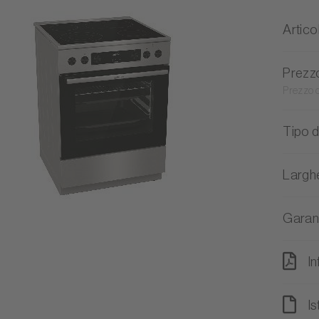
Artico
Prezz
Prezzo 
Tipo d
Largh
Garan
I
Is