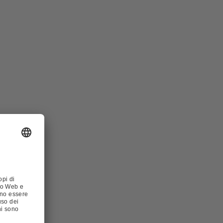
ico (DC+)
ente