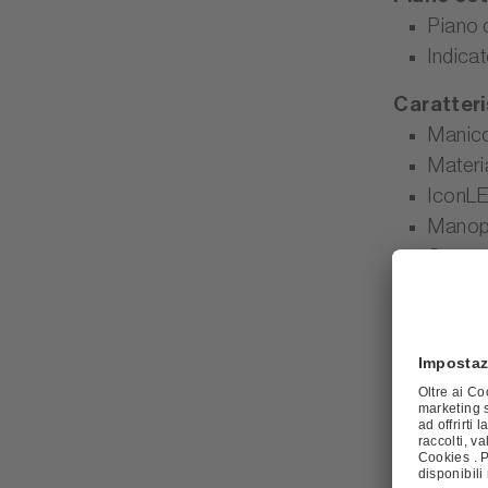
Piano 
Indicat
Caratteri
Manico
Materi
IconLE
Manop
Scompa
Sistemi d
Ventil
Compac
Dimensio
Appare
Tensio