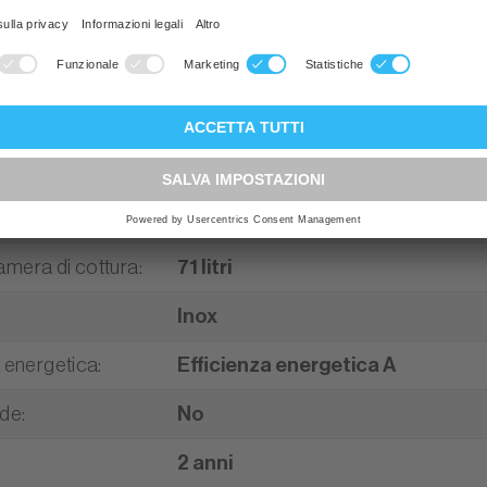
istiche
lettrodomestico
:
Cucina indipendente
a standard
:
60 cm (EURO-Norma)
tandard
:
85 cm
mera di cottura
:
71 litri
Inox
a energetica
:
Efficienza energetica A
ade
:
No
2 anni