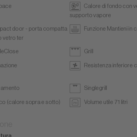
Space
Calore di fondo con v
supporto vapore
act door - porta compatta
Funzione Mantieni in 
 vetro ter
leClose
Grill
inazione
Resistenza inferiore 
namento
Singlegrill
co (calore sopra e sotto)
Volume utile 71 litri
ione
tura