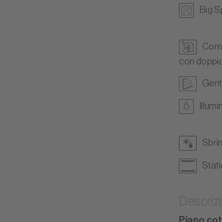
Big 
Comp
con doppio
Gent
Illum
Sbri
Stati
Descriz
Piano cot