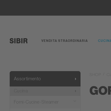
VENDITA STRAORDINARIA
CUCIN
SHOP
C
Assortimento
GO
Cucina
Forni-Cucine-Steamer