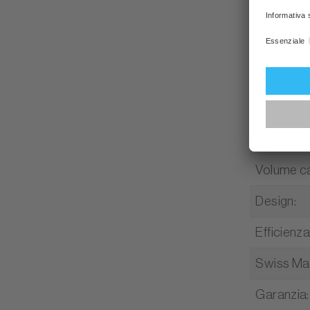
Caratter
Tipo di e
Larghezz
Altezza s
Volume ca
Design
:
Efficienz
Swiss M
Garanzia
: