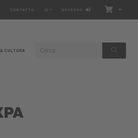
S
CONTATTO
ACCESSO
IT
 & CULTURA
XPA