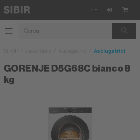
IT
SHOP
Lavanderia
Asciugatrici
Asciugatrici
GORENJE D5G68C bianco 8
kg