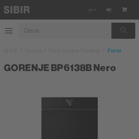
IT
SHOP
Cucina
Forni-Cucine-Steamer
Forni
GORENJE BP6138B Nero