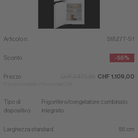
Articolo n.
518277-S1
Sconto
-
55%
Prezzo
CHF 2.475,99
CHF 1.109,00
Prezzo consigliato IVA inclusae CRA
Tipo di
Frigorifero/congelatore combinato
dispositivo
integrato
Larghezza standard
55 cm