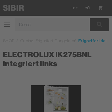
IT
SHOP
Cucina
Frigoriferi-Congelatori
Frigoriferi da i
ELECTROLUX IK275BNL
integriert links