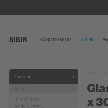
SONDERVERKAUF
KÜCHE
W
SHOP
K
Sortiment
Gla
Küche
x 3
Kühlschränke-
Gefrierschränke