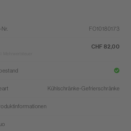
-Nr.
FO10180173
CHF 82,00
kl. Mehrwertsteuer
bestand
eart
Kühlschränke-Gefrierschränke
roduktinformationen
uo