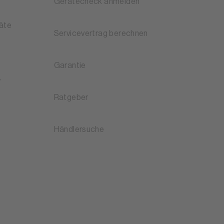
Gerätecheck anmelden
äte
Servicevertrag berechnen
Garantie
r
Ratgeber
Händlersuche