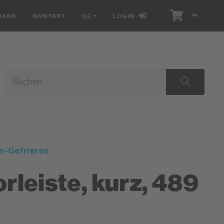
OADS
KONTAKT
LOGIN
DE
en-Gefrieren
rleiste, kurz, 489