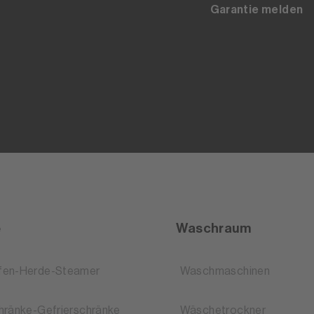
Garantie melden
e
Waschraum
fen-Herde-Steamer
Waschmaschinen
hränke-Gefrierschränke
Wäschetrockner