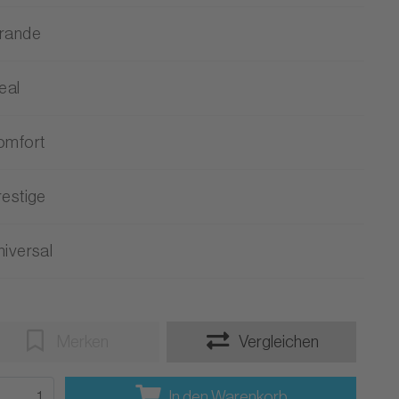
rande
eal
omfort
restige
niversal
Merken
Vergleichen
In den Warenkorb