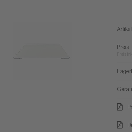
Artikel
Preis
Preis in
Lager
Gerät
P
D