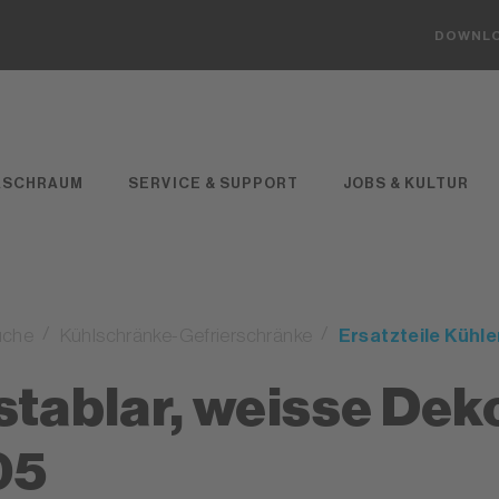
DOWNL
ASCHRAUM
SERVICE & SUPPORT
JOBS & KULTUR
üche
Kühlschränke-Gefrierschränke
Ersatzteile Kühl
stablar, weisse Deko
05