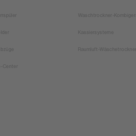
rrspüler
Waschtrockner-Kombiger
lder
Kassiersysteme
abzüge
Raumluft-Wäschetrockne
-Center