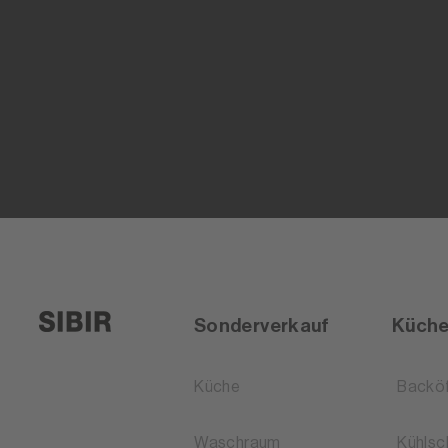
Sonderverkauf
Küch
Küche
Backö
Waschraum
Kühlsc