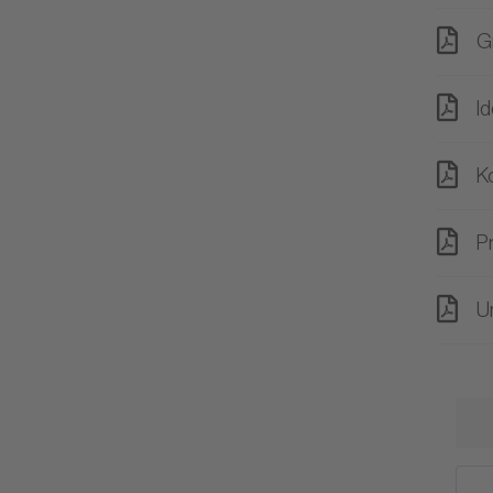
G
Id
K
P
U