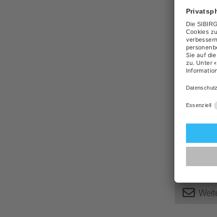
Merkma
Gerätear
Marke
Weit