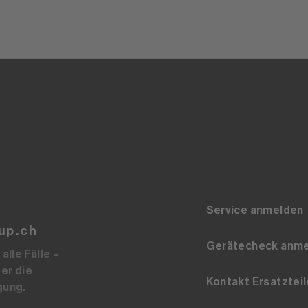
Service anmelden
up.ch
Gerätecheck anm
alle Fälle –
er die
Kontakt Ersatzteil
gung.