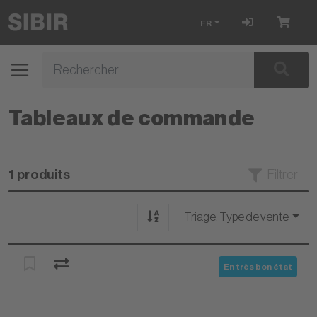
FR
Tableaux de commande
1 produits
Filtrer
Triage:
Type de vente
En très bon état