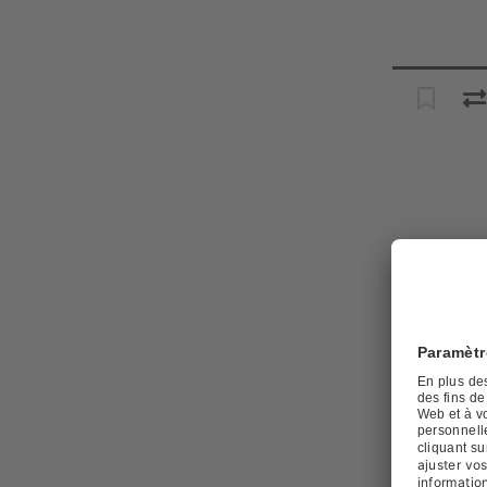
SIBIR EH
22029/6
N° d'articl