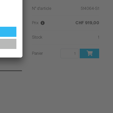
 1 451,00
N° d'article
514064-S1
Prix
CHF 919,00
Stock
1
Panier