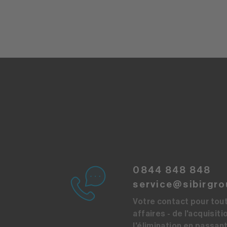
0844 848 848
service@sibirgro
Votre contact pour tou
affaires - de l'acquisiti
l'élimination en passant