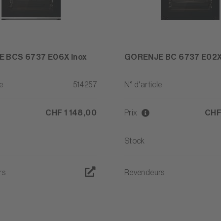
 BCS 6737 E06X Inox
GORENJE BC 6737 E02X
e
514257
N° d'article
CHF 1 148,00
Prix
CHF
Stock
rs
Revendeurs