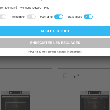
CHF 1 741,00
Prix
CHF
Couleurs
Stock
rs
Revendeurs