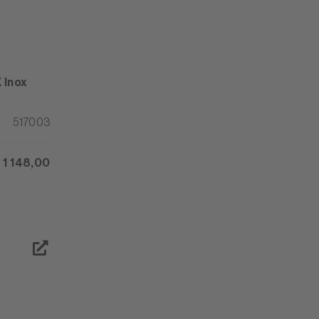
 Inox
517003
 1 148,00