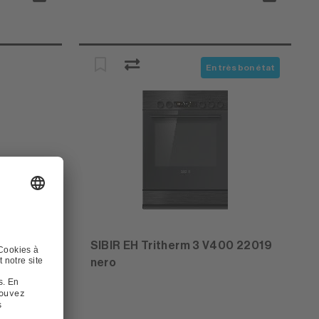
En très bon état
0 22017
SIBIR EH Tritherm 3 V400 22019
nero
514058