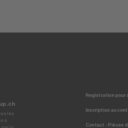
Registration pour 
up.ch
Inscription au con
tes les
on à
Contact - Pièces 
 par la