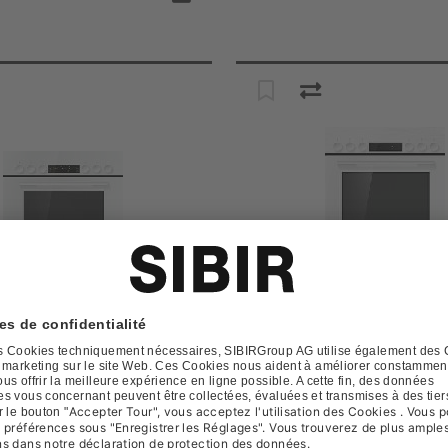
 Tritherm 4 V400
SIBIR EH Tritherm 4 V20
0 blanc
blanc
e
514214
N° d'article