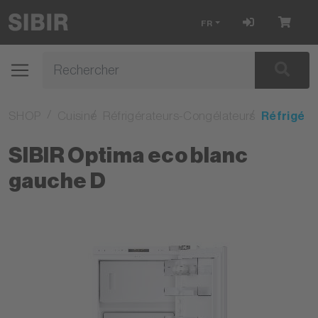
FR
SHOP
Cuisine
Réfrigérateurs-Congélateurs
Réfrigéra
SIBIR Optima eco blanc
gauche D