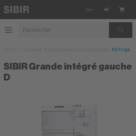
FR
SHOP
Cuisine
Réfrigérateurs-Congélateurs
Réfrigéra
SIBIR Grande intégré gauche
D