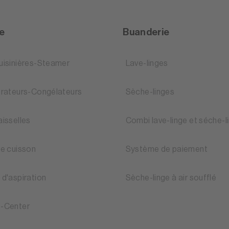
ne
Buanderie
uisinières-Steamer
Lave-linges
érateurs-Congélateurs
Sèche-linges
aisselles
Combi lave-linge et séche-l
de cuisson
Système de paiement
 d'aspiration
Sèche-linge à air soufflé
-Center