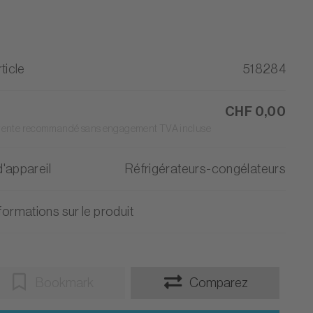
ticle
518284
CHF 0,00
 vente recommandé sans engagement TVA incluse
'appareil
Réfrigérateurs-congélateurs
formations sur le produit
Bookmark
Comparez