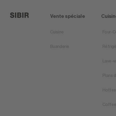
Vente spéciale
Cuisi
Cuisine
Four-C
Buanderie
Réfrig
Lave-v
Plans 
Hottes
Coffee