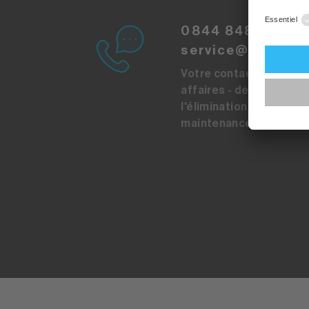
0844 848 848
service@sibirgro
Votre contact pour tou
affaires - de l'acquisiti
l'élimination en passant
maintenance.