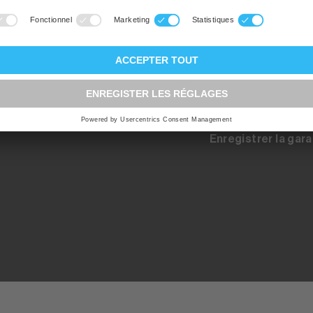
Registration pour 
up.ch
Inscription au con
tes les
on à
Contact - Pièces 
 par la
Enregistrer la gara