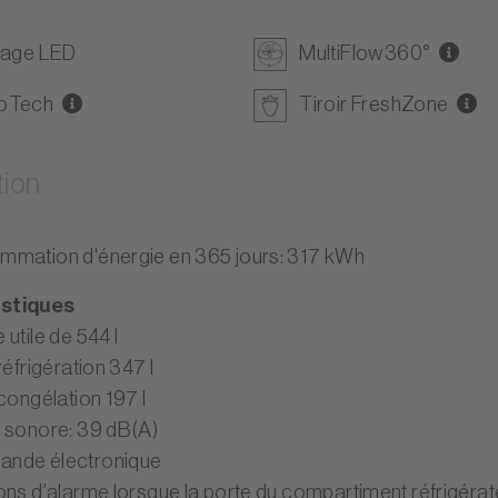
rage LED
MultiFlow360°
oTech
Tiroir FreshZone
tion
mation d'énergie en 365 jours: 317 kWh
istiques
utile de 544 l
réfrigération 347 l
congélation 197 l
 sonore: 39 dB(A)
nde électronique
ons d'alarme lorsque la porte du compartiment réfrigéra