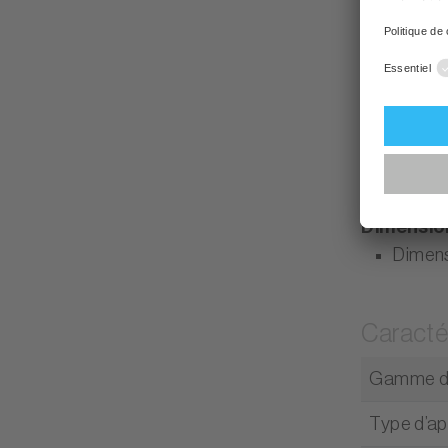
Éclair
Autres é
Compre
Mode 
Pieds 
Poigné
Dimensio
Dimensi
Caracté
Gamme d
Type d’ap