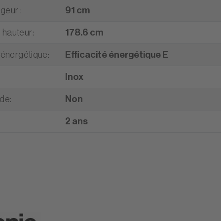
rgeur
:
91 cm
 hauteur
:
178.6 cm
é énergétique
:
Efficacité énergétique E
Inox
ade
:
Non
2 ans