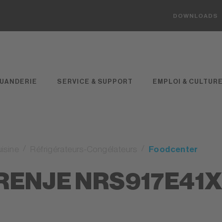
DOWNLOADS
UANDERIE
SERVICE & SUPPORT
EMPLOI & CULTUR
isine
Réfrigérateurs-Congélateurs
Foodcenter
ENJE NRS917E41X 