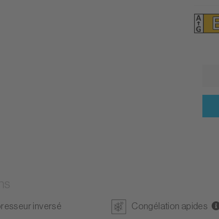
ns
esseur inversé
Congélation apides