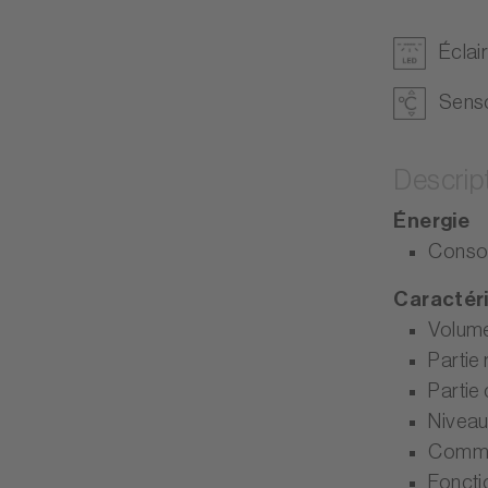
Éclai
Sens
Descrip
Énergie
Consom
Caractér
Volume 
Partie 
Partie 
Niveau
Comma
Foncti