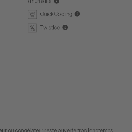
d'humidité
QuickCooling
TwistIce
teur ou congélateur reste ouverte trop longtemps