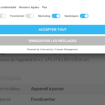
age intérieur LED
quipements
sseur Inverter
vacances
avant réglables en hauteur
e intégrée
ns
ons de l'appareil (H x L x P): 178 x 91.1 x 61.5 cm
ristiques
e modèles
:
Appareil à poser
pareil
:
Foodcenter