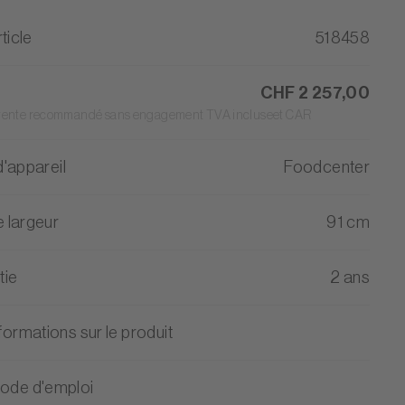
ticle
518458
CHF 2 257,00
 vente recommandé sans engagement TVA incluseet CAR
'appareil
Foodcenter
 largeur
91 cm
tie
2 ans
formations sur le produit
ode d'emploi