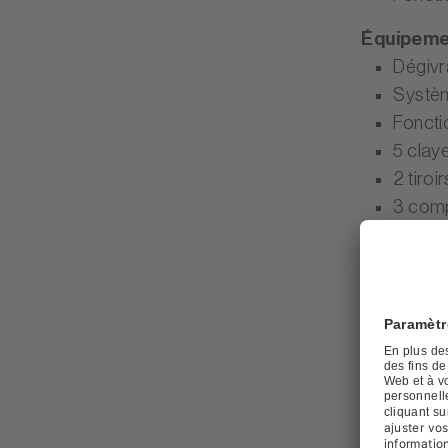
Équipeme
Dégivr
Systèm
Foncti
5 clay
2 tiro
3 comp
2 bacs
Éclair
Équipeme
Dégivr
Capaci
Foncti
2 tiroi
3 comp