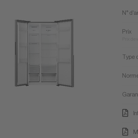
N° d'ar
Prix
Prix de
Type d
Norme
Garan
In
M