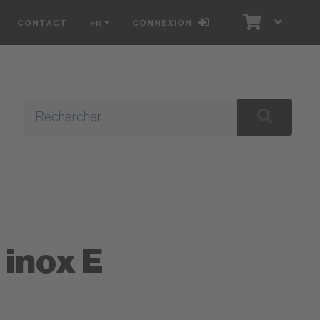
CONTACT
CONNEXION
FR
E
inox E