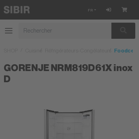
FR
SHOP
Cuisine
Réfrigérateurs-Congélateurs
Foodcent
GORENJE NRM819D61X inox
D