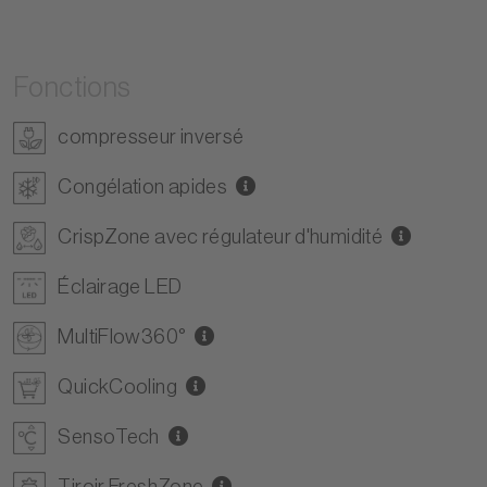
Fonctions
compresseur inversé
Congélation apides
CrispZone avec régulateur d'humidité
Éclairage LED
MultiFlow360°
QuickCooling
SensoTech
Tiroir FreshZone