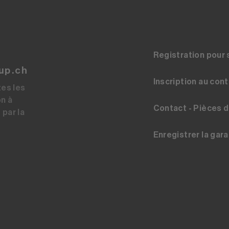
Registration pour 
up.ch
Inscription au con
tes les
on à
Contact - Pièces 
 par la
Enregistrer la gara