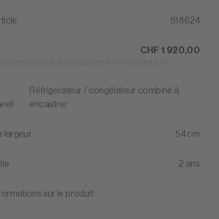
ticle
518624
CHF 1 920,00
 vente recommandé sans engagement TVA incluseet CAR
Réfrigérateur / congélateur combiné à
reil
encastrer
 largeur
54 cm
tie
2 ans
formations sur le produit