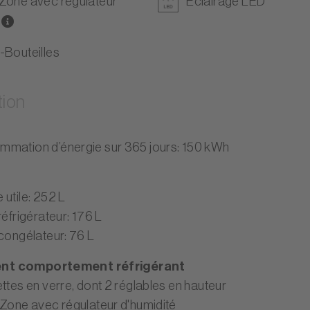
Zone avec régulateur
Éclairage LED
-Bouteilles
tion
mation d’énergie sur 365 jours: 150 kWh
 utile: 252 L
réfrigérateur: 176 L
 congélateur: 76 L
nt comportement réfrigérant
ttes en verre, dont 2 réglables en hauteur
pZone avec régulateur d'humidité