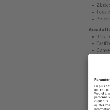
2 balc
1 casie
Progr
Ausstattu
3 tiroi
FastFr
Conver
Dimensio
Apparei
Hauteu
Caracté
Gamme d