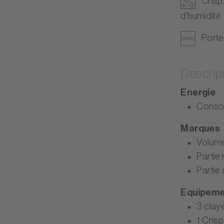
Crisp
d'humidité
Porte
Descrip
Energie
Consom
Marques
Volume
Partie 
Partie
Equipeme
3 claye
1 Cris