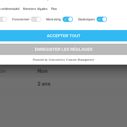
pareil
:
Réfrigérateur / congélateur combiné
rgeur
:
54 cm
 hauteur
:
177.2 cm
é énergétique
:
Efficacité énergétique C
Blanc
ade
:
Non
2 ans