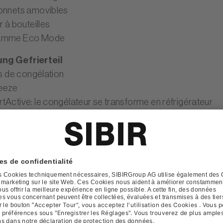
onnets amovibles
r à bouteilles
amme Eco Mode
ng Gefrierteil
rs de congélation
eeze
tActive: le congélateur se transforme en réfrigérateur
ns
l (H x L x P): 177.2 x 54 x 54.5 cm
r de niche: 177.8 - 178.2 cm
ristiques
e modèles
:
Appareil à encastrer