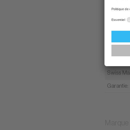
Type d’ap
Norme la
Norme de
Efficacit
Design
:
Swiss M
Garantie
:
Marque