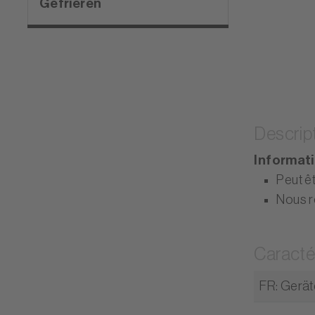
Gefrieren
Descrip
Informat
Peut êt
Nous r
Caracté
FR: Gerät