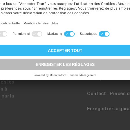
Registration pour 
up.ch
Inscription au con
tes les
on à
Contact - Pièces 
 par la
Enregistrer la gara