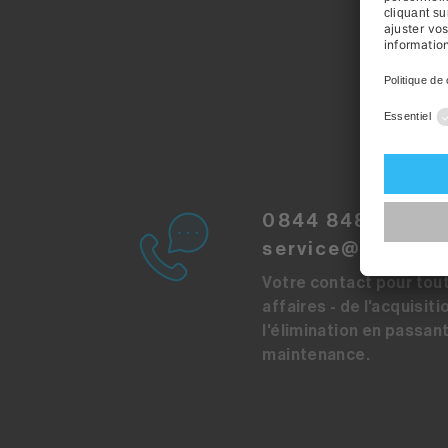
0844 848 848
service@sibirgro
Votre contact pour tou
affaires - de l'acquisiti
l'élimination en passant
maintenance.