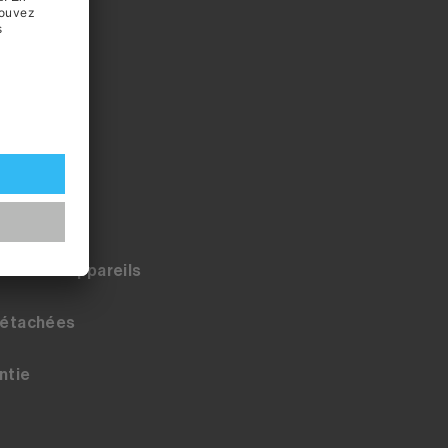
service
trôle des appareils
détachées
ntie