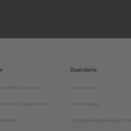
ne
Buanderie
uisinières-Steamer
Lave-linges
érateurs-Congélateurs
Sèche-linges
aisselles
Combi lave-linge et séche-l