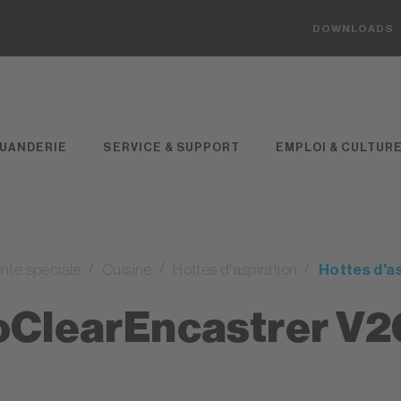
DOWNLOADS
UANDERIE
SERVICE & SUPPORT
EMPLOI & CULTUR
nte spéciale
Cuisine
Hottes d'aspiration
Hottes d'a
oClearEncastrer V2