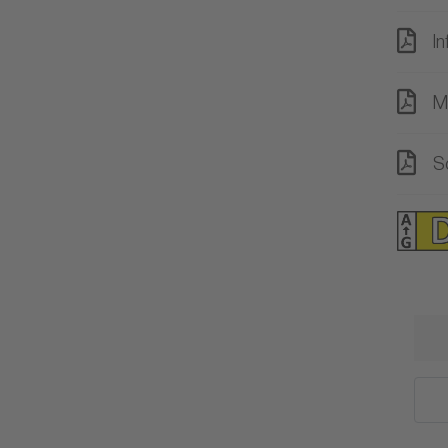
In
M
S