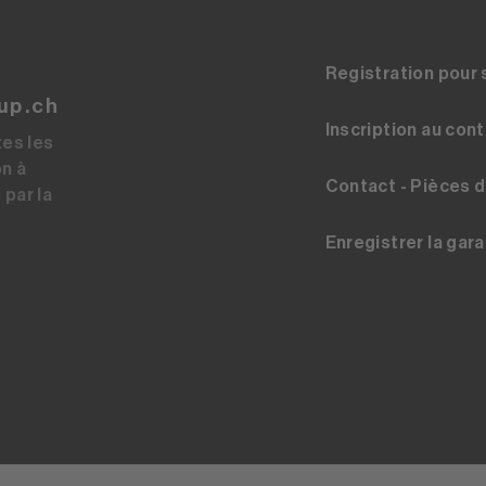
Registration pour 
up.ch
Inscription au con
tes les
on à
Contact - Pièces 
 par la
Enregistrer la gara