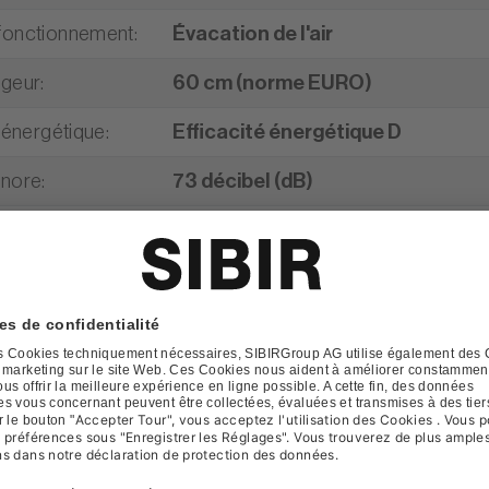
fonctionnement
:
Évacation de l'air
rgeur
:
60 cm (norme EURO)
é énergétique
:
Efficacité énergétique D
onore
:
73 décibel (dB)
Noir
2 ans