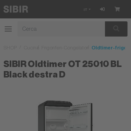
IT
SHOP
Cucina
Frigoriferi-Congelatori
Oldtimer-frigori
SIBIR Oldtimer OT 25010 BL
Black destra D