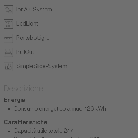
IonAir-System
LedLight
Portabottiglie
PullOut
SimpleSlide-System
Descrizione
Energie
Consumo energetico annuo: 126 kWh
Caratteristiche
Capacità utile totale 247 l