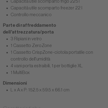
Capacità utile scomparto frigo 225 l
Capacità utile scomparto freezer 22 l
Controllo meccanico
Parte di raffreddamento
dell'attrezzatura/porta
3 Ripiani in vetro
1 Cassetto ZeroZone
1 Cassetto CrispZone-ciotola portatile con
controllo dell'umidità
4 vani porta estraibili, 1 per bottiglie XL
1 MultiBox
Dimensioni
L x A x P: 152.5 x 59.5 x 66.1 cm