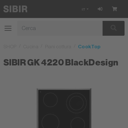
IT
SHOP
Cucina
Piani cottura
CookTop
SIBIR GK 4220 BlackDesign