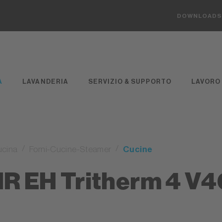
DOWNLOAD
A
LAVANDERIA
SERVIZIO & SUPPORTO
LAVORO
ucina
Forni-Cucine-Steamer
Cucine
IR EH Tritherm 4 V