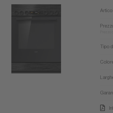
Artico
Prezz
Prezzo 
Tipo d
Color
Largh
Garan
I