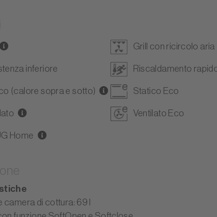
i
Grill con ricircolo aria
tenza inferiore
Riscaldamento rapid
co (calore sopra e sotto)
Statico Eco
lato
Ventilato Eco
UG Home
ione
stiche
 camera di cottura: 69 l
con funzione SoftOpen e Softclose