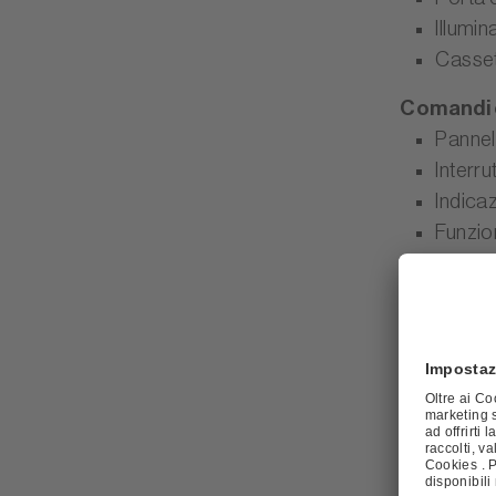
Illumi
Casse
Comandi e
Pannel
Interru
Indica
Funzio
Funzio
Misure
Appare
Altezz
Caratter