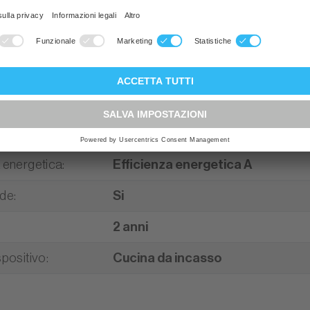
lettrodomestico
:
Apparecchio incorporato
a standard
:
55 cm (SMS-Norma)
tandard
:
76 cm
mera di cottura
:
69 Liter
Nero
a energetica
:
Efficienza energetica A
ade
:
Si
2 anni
spositivo
:
Cucina da incasso