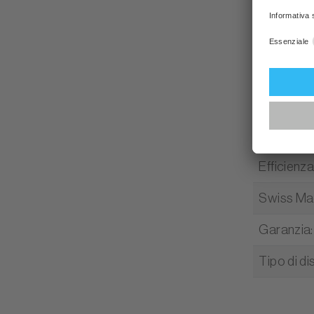
Tipo di e
Larghezz
Altezza s
Volume ca
Design
:
Efficienz
Swiss M
Garanzia
:
Tipo di di