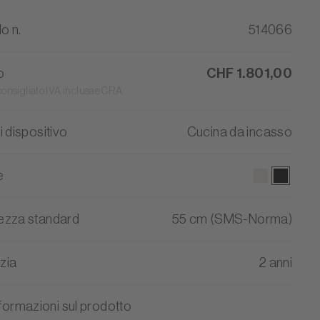
lo n.
514066
o
CHF 1.801,00
consigliato IVA inclusae CRA
i dispositivo
Cucina da incasso
e
ezza standard
55 cm (SMS-Norma)
zia
2 anni
nformazioni sul prodotto