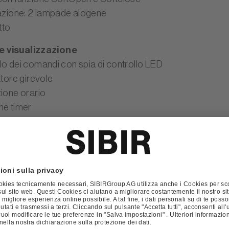
nazione: 2 lampade alogene
tto
 visualizzazione
lo dei comandi con spia di controllo LED
ttore girevole
zione orario
ne timer
namento delle zone di cottura Interruttore rotante
cchio (A × L × P): 75.9 × 54.8 × 56.9 cm
a nicchia: 76.2 cm, SMS standard 6/6
istiche