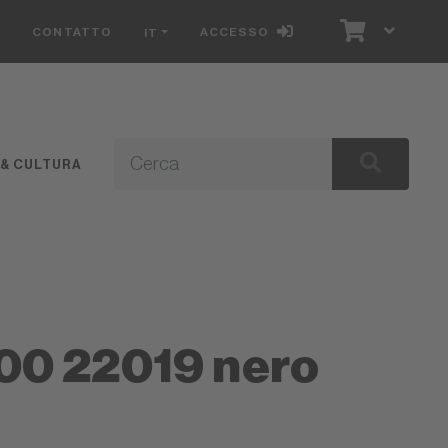
S
CONTATTO
ACCESSO
IT
 & CULTURA
400 22019 nero