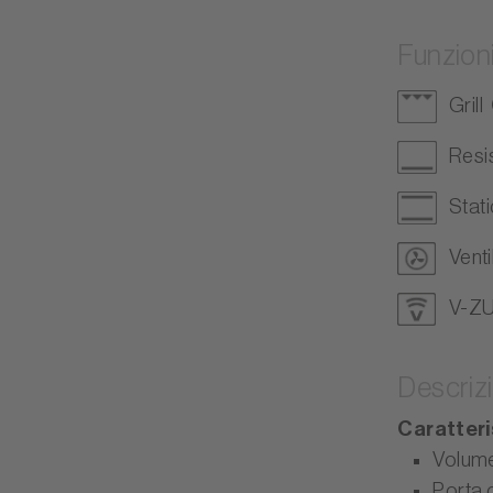
Funzion
Grill
Resis
Stati
Venti
V-Z
Descriz
Caratteri
Volume
Porta 