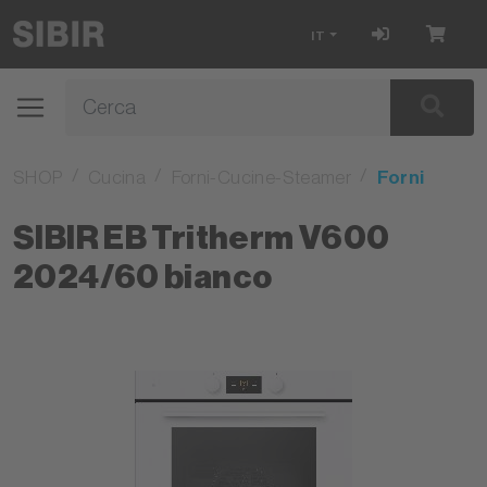
IT
SHOP
Cucina
Forni-Cucine-Steamer
Forni
SIBIR EB Tritherm V600
2024/60 bianco