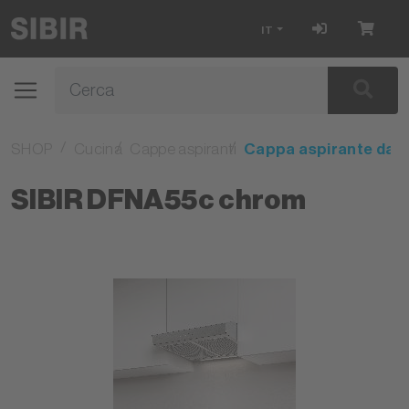
IT
SHOP
Cucina
Cappe aspiranti
Cappa aspirante da i
SIBIR DFNA55c chrom