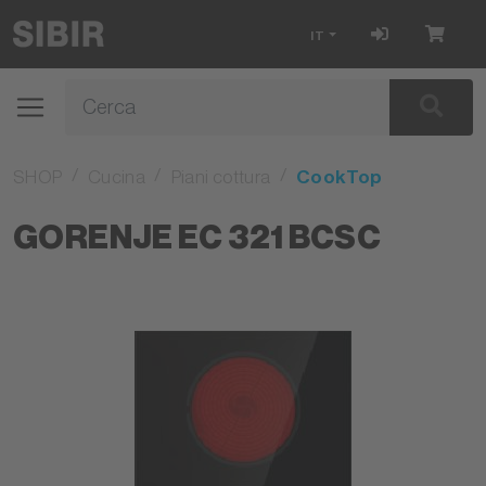
IT
SHOP
Cucina
Piani cottura
CookTop
GORENJE EC 321 BCSC