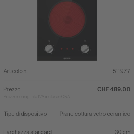
Articolo n.
511977
Prezzo
CHF 489,00
Prezzo consigliato IVA inclusae CRA
Tipo di dispositivo
Piano cottura vetro ceramico
Larghezza standard
30 cm