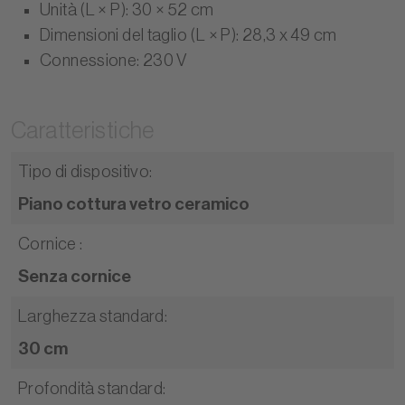
Unità (L × P): 30 × 52 cm
Dimensioni del taglio (L × P): 28,3 x 49 cm
Connessione: 230 V
Caratteristiche
Tipo di dispositivo
:
Piano cottura vetro ceramico
Cornice
:
Senza cornice
Larghezza standard
:
30 cm
Profondità standard
: