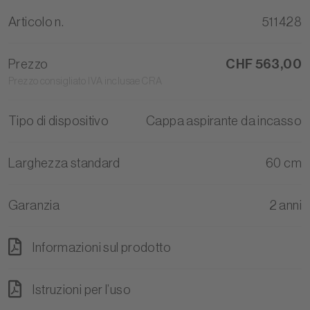
Articolo n.
511428
Prezzo
CHF 563,00
Prezzo consigliato IVA inclusae CRA
Tipo di dispositivo
Cappa aspirante da incasso
Larghezza standard
60 cm
Garanzia
2 anni
Informazioni sul prodotto
Istruzioni per l’uso