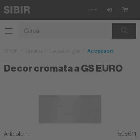
IT
SHOP
Cucina
Lavastoviglie
Accessori
Decor cromata a GS EURO
Articolo n.
505611