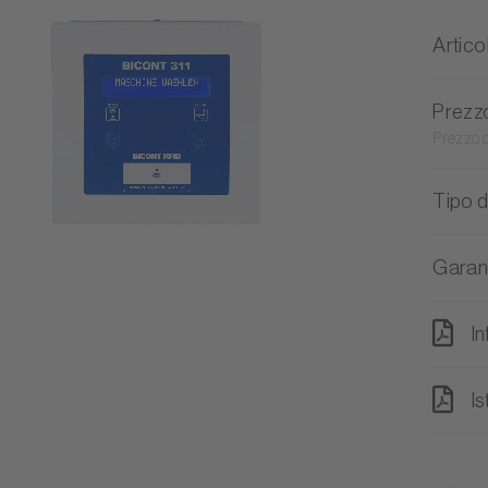
Artico
Prezz
Prezzo 
Tipo d
Garan
I
Is