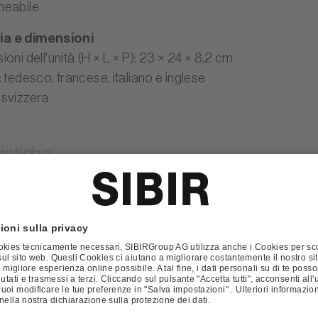
meabile
a e dimensioni
oni dell'unità (H × L × P): 23 × 24 × 8,2 cm
 tedesco, francese, italiano e inglese
svizzera
istiche
gsart
:
Card-System
2 anni
spositivo
:
Sistema di cassa con carta