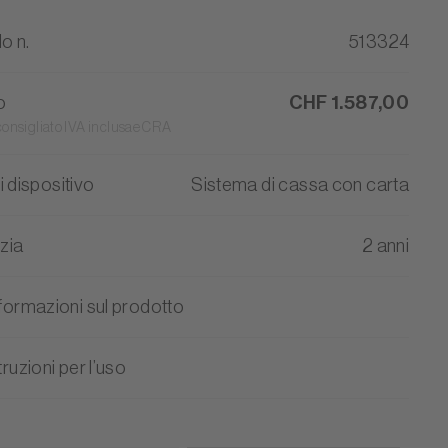
lo n.
513324
o
CHF 1.587,00
consigliato IVA inclusae CRA
i dispositivo
Sistema di cassa con carta
zia
2 anni
nformazioni sul prodotto
truzioni per l’uso