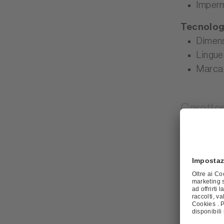
Imper
Tecnologi
Dimensi
Lingue:
Marca 
Caratter
IT: Zahlun
Garanzia
:
Tipo di di