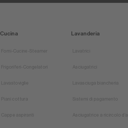
Cucina
Lavanderia
Forni-Cucine-Steamer
Lavatrici
Frigoriferi-Congelatori
Asciugatrici
Lavastoviglie
Lavasciuga biancheria
Piani cottura
Sistemi di pagamento
Cappe aspiranti
Asciugatrice a ricircolo d’a