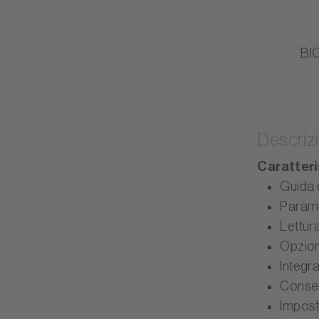
BI
Descriz
Caratteri
Guida d
Parame
Lettur
Opzion
Integra
Conser
Impost