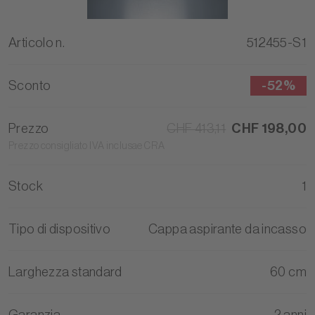
Articolo n.
512455-S1
Sconto
-
52%
Prezzo
CHF 413,11
CHF 198,00
Prezzo consigliato IVA inclusae CRA
Stock
1
Tipo di dispositivo
Cappa aspirante da incasso
Larghezza standard
60 cm
Garanzia
2 anni