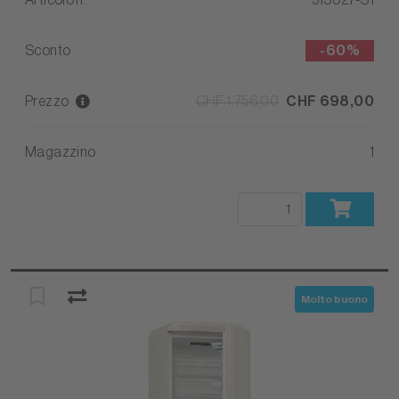
Articolo n.
513027-S1
Sconto
-
60%
Prezzo
CHF 1.756,00
CHF 698,00
Magazzino
1
Molto buono