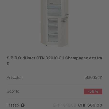
SIBIR Oldtimer OTN 32010 CH Champagne destra
D
Articolo n.
513035-S1
Sconto
-
59%
Prezzo
CHF 1.640,00
CHF 669,00