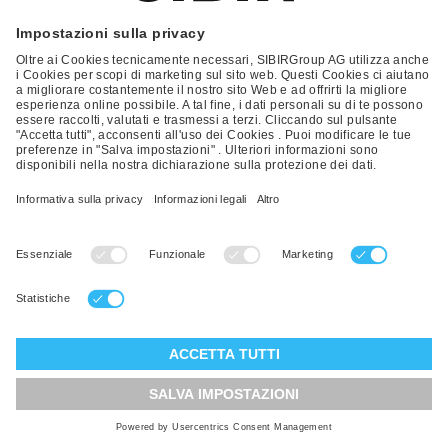
Decorative Frame Set nero
Articolo n.
509054
Prezzo
CHF 85,00
Magazzino