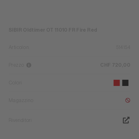
SIBIR Oldtimer OT 11010 FR Fire Red
Articolo n.
514154
Prezzo
CHF 720,00
Colori
Magazzino
Rivenditori