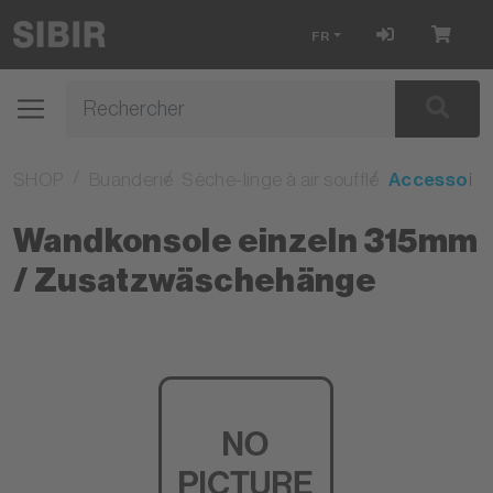
FR
SHOP
Buanderie
Sèche-linge à air soufflé
Accessoire
Wandkonsole einzeln 315mm
/ Zusatzwäschehänge