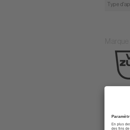
Type d'ap
Marque
Veuil