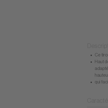
Descrip
Ce tiro
Haut de
adapté 
hauteu
qui fa
Caracté