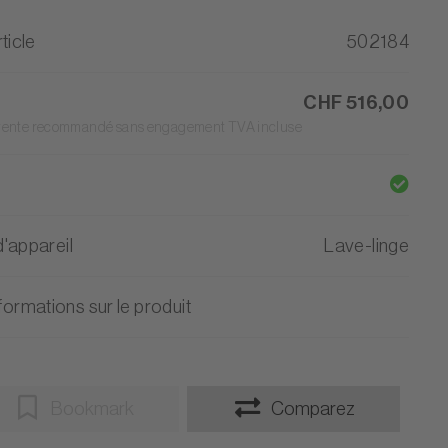
ticle
502184
CHF 516,00
 vente recommandé sans engagement TVA incluse
'appareil
Lave-linge
formations sur le produit
Bookmark
Comparez