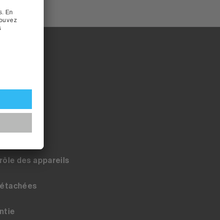
service
trôle des appareils
détachées
ntie