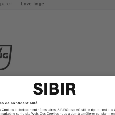
pareil
:
Lave-linge
lez demander plus d'informations sur ce produit.