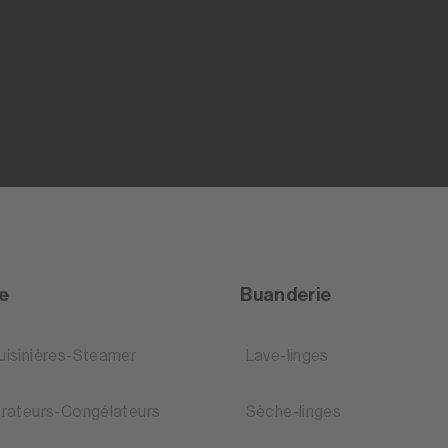
ne
Buanderie
uisinières-Steamer
Lave-linges
érateurs-Congélateurs
Sèche-linges