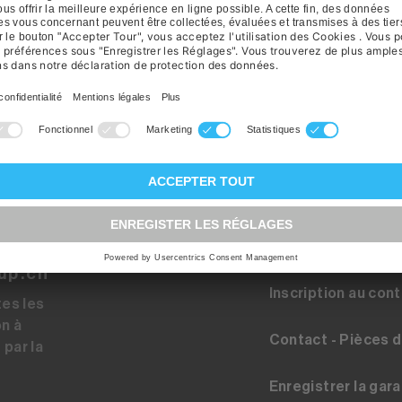
Registration pour 
up.ch
Inscription au con
tes les
on à
Contact - Pièces 
 par la
Enregistrer la gara