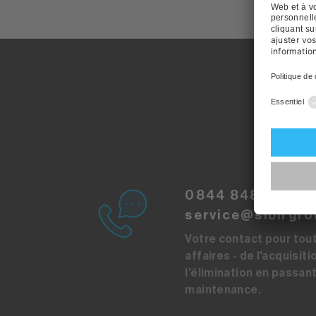
0844 848 848
service@sibirgro
Votre contact pour tou
affaires - de l'acquisiti
l'élimination en passant
maintenance.