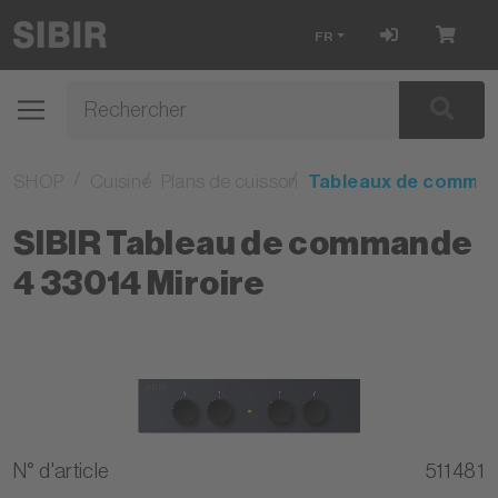
FR
SHOP
Cuisine
Plans de cuisson
Tableaux de comma
SIBIR Tableau de commande
4 33014 Miroire
N° d'article
511481