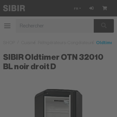
FR
SHOP
Cuisine
Réfrigérateurs-Congélateurs
Oldtimer-
SIBIR Oldtimer OTN 32010
BL noir droit D