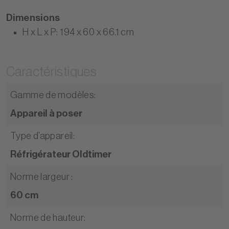
Dimensions
H x L x P: 194 x 60 x 66.1 cm
Caractéristiques
Gamme de modèles
:
Appareil à poser
Type d’appareil
:
Réfrigérateur Oldtimer
Norme largeur
:
60 cm
Norme de hauteur
: