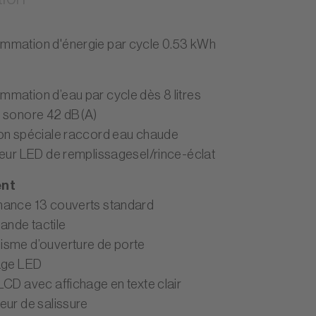
mation d'énergie par cycle 0.53 kWh
mation d’eau par cycle dès 8 litres
 sonore 42 dB(A)
on spéciale raccord eau chaude
teur LED de remplissagesel/rince-éclat
ent
ance 13 couverts standard
nde tactile
sme d’ouverture de porte
age LED
LCD avec affichage en texte clair
eur de salissure