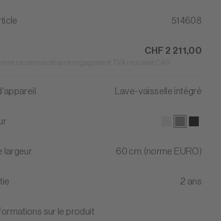
ticle
514608
CHF 2 211,00
 vente recommandé sans engagement TVA incluseet CAR
'appareil
Lave-vaisselle intégré
ur
 largeur
60 cm (norme EURO)
tie
2 ans
formations sur le produit