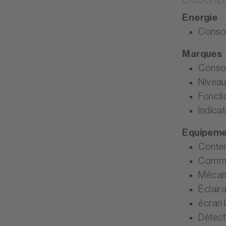
Energie
Consom
Marques
Consom
Niveau
Foncti
Indica
Equipem
Conten
Comma
Mécani
Éclair
écran 
Détect