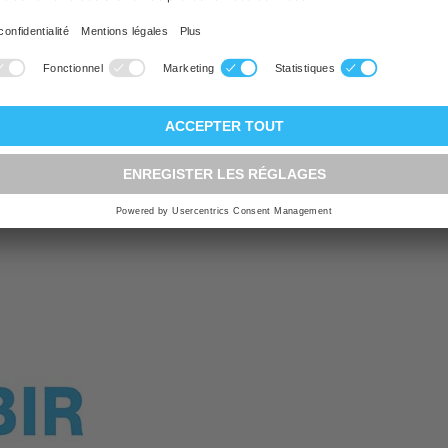
 standard
:
13 couverts standard
ChromeClass
é de séchage
:
Efficacité d'essorage A
ade
:
Oui
2 ans