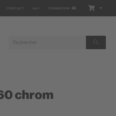
CONTACT
CONNEXION
FR
E
160 chrom