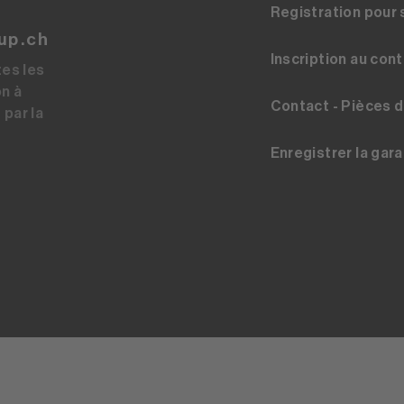
Registration pour 
up.ch
Inscription au con
tes les
on à
Contact - Pièces 
 par la
Enregistrer la gara