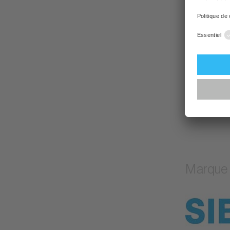
Couverts
Design
:
Efficacit
Swiss M
Garantie
:
Marque