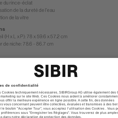
 du rince-éclat
ation de la dureté de l'eau
ion de la vitre
ns
l (H x L x P): 78 x 59.6 x 57.2 cm
r de niche: 78.6 - 86.7 cm
ristiques
pareil
:
Lave-vaisselle intégré
rgeur
:
60 cm (norme EURO)
é énergétique
:
Efficacité énergétique A
onore
:
décibel (dB)