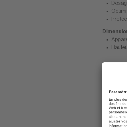
Dosage
Optimis
Protect
Dimensio
Apparei
Hauteu
Caracté
Type d’ap
Norme la
Efficacit
Niveau s