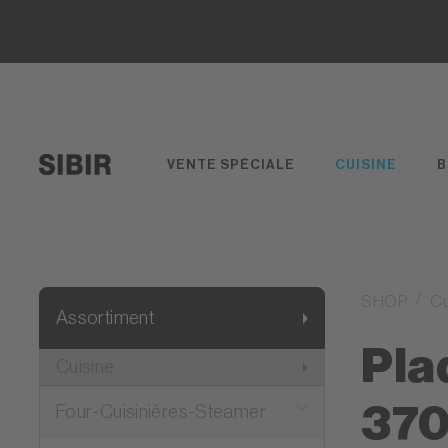
VENTE SPÉCIALE
CUISINE
B
SHOP
Cu
Assortiment
Pla
Cuisine
37
Four-Cuisinières-Steamer