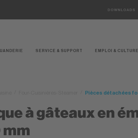
DOWNLOADS
UANDERIE
SERVICE & SUPPORT
EMPLOI & CULTUR
isine
Four-Cuisinières-Steamer
Pièces détachées fo
que à gâteaux en éma
0 mm