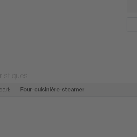
ristiques
eart
:
Four-cuisinière-steamer