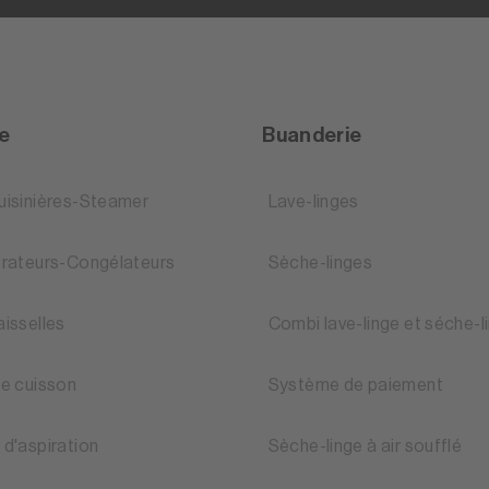
ne
Buanderie
uisinières-Steamer
Lave-linges
érateurs-Congélateurs
Sèche-linges
aisselles
Combi lave-linge et séche-l
de cuisson
Système de paiement
 d'aspiration
Sèche-linge à air soufflé