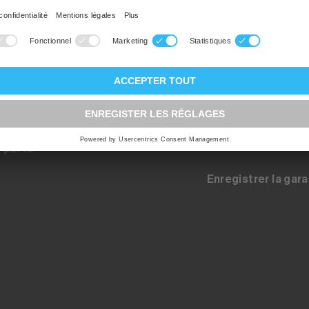
Registration pour 
up.ch
Inscription au con
tes les
on à
Contact - Pièces 
 par la
Enregistrer la gara