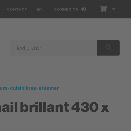
CONTACT
CONNEXION
FR
E
urs-cuisinières-steamer
il brillant 430 x