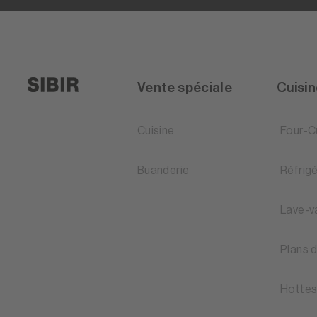
Vente spéciale
Cuisi
Cuisine
Four-C
Buanderie
Réfrig
Lave-v
Plans 
Hottes