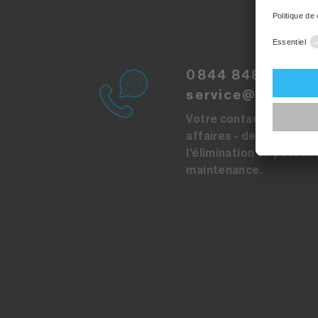
0844 848 848
service@sibirgro
Votre contact pour tou
affaires - de l'acquisiti
l'élimination en passant
maintenance.