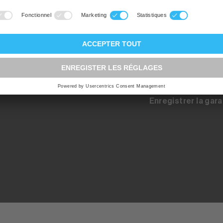
Registration pour 
up.ch
Inscription au con
tes les
on à
Contact - Pièces 
 par la
Enregistrer la gara