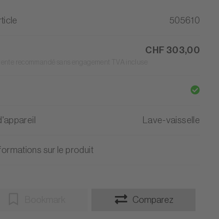
ticle
505610
CHF 303,00
 vente recommandé sans engagement TVA incluse
'appareil
Lave-vaisselle
formations sur le produit
Bookmark
Comparez