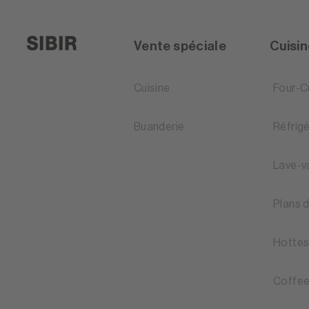
Vente spéciale
Cuisi
Cuisine
Four-C
Buanderie
Réfrig
Lave-v
Plans 
Hottes
Coffee