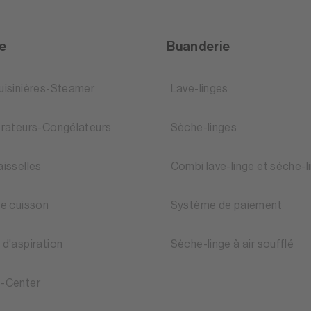
ne
Buanderie
uisinières-Steamer
Lave-linges
érateurs-Congélateurs
Sèche-linges
aisselles
Combi lave-linge et séche-l
de cuisson
Système de paiement
 d'aspiration
Sèche-linge à air soufflé
-Center