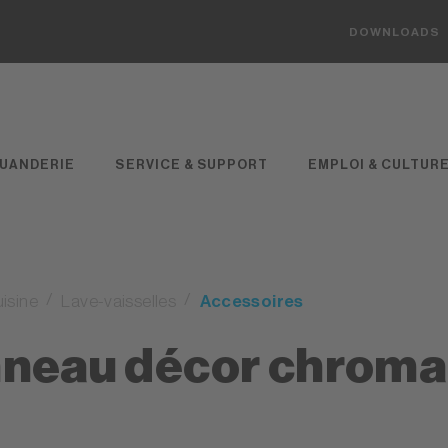
DOWNLOADS
UANDERIE
SERVICE & SUPPORT
EMPLOI & CULTUR
isine
Lave-vaisselles
Accessoires
neau décor chroma