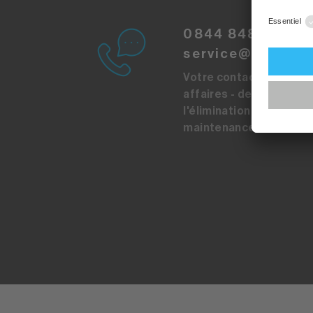
0844 848 848
service@sibirgro
Votre contact pour tou
affaires - de l'acquisiti
l'élimination en passant
maintenance.