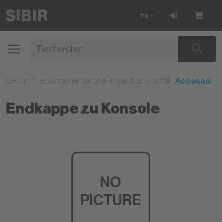
FR
SHOP
Buanderie
Sèche-linge à air soufflé
Accessoire
Endkappe zu Konsole