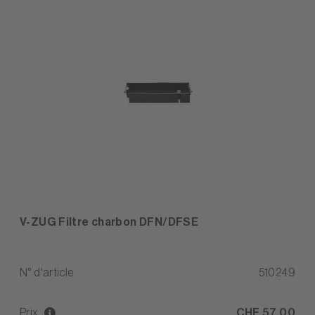
V-ZUG Filtre charbon DFN/DFSE
N° d'article
510249
Prix
CHF 57,00