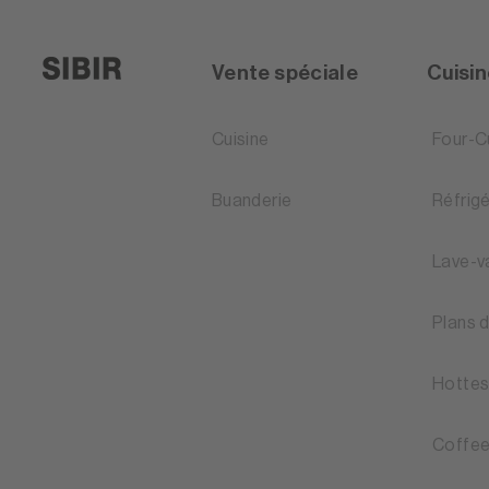
Vente spéciale
Cuisi
Cuisine
Four-C
Buanderie
Réfrig
Lave-v
Plans 
Hottes
Coffee