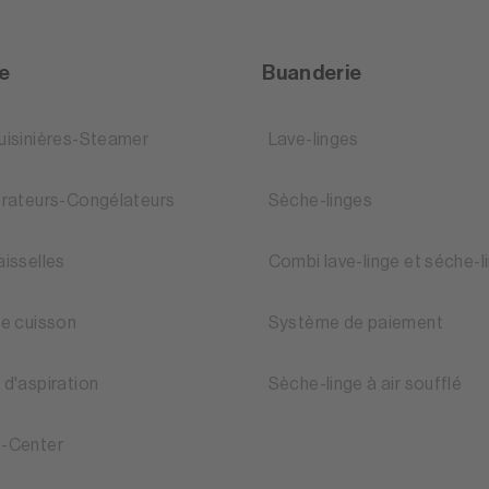
ne
Buanderie
uisinières-Steamer
Lave-linges
érateurs-Congélateurs
Sèche-linges
aisselles
Combi lave-linge et séche-l
de cuisson
Système de paiement
 d'aspiration
Sèche-linge à air soufflé
-Center