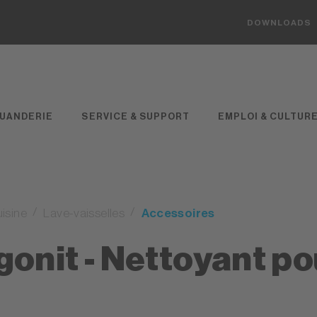
DOWNLOADS
UANDERIE
SERVICE & SUPPORT
EMPLOI & CULTUR
isine
Lave-vaisselles
Accessoires
gonit - Nettoyant po