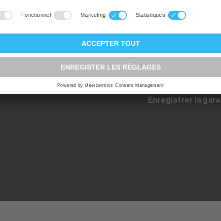
Registration pour 
up.ch
Inscription au con
tes les
on à
Contact - Pièces 
 par la
Enregistrer la gara