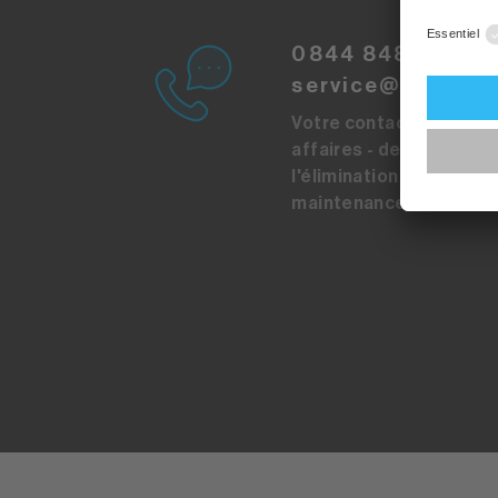
0844 848 848
service@sibirgro
Votre contact pour tou
affaires - de l'acquisiti
l'élimination en passant
maintenance.