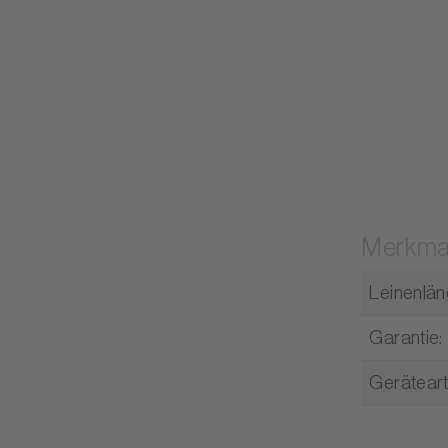
Merkma
Leinenlä
Garantie
:
Gerätear