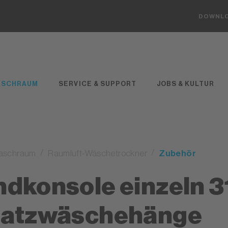
DOWNL
ASCHRAUM
SERVICE & SUPPORT
JOBS & KULTUR
aschraum
Raumluft-Wäschetrockner
Zubehör
dkonsole einzeln 
atzwäschehänge