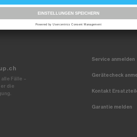
Service anmelden
up.ch
Gerätecheck anm
alle Fälle –
er die
Kontakt Ersatzteil
gung.
Garantie melden