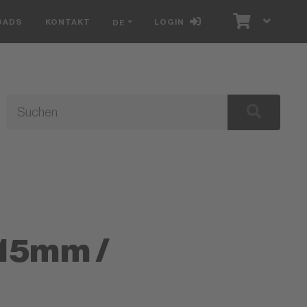
OADS
KONTAKT
LOGIN
DE
315mm /