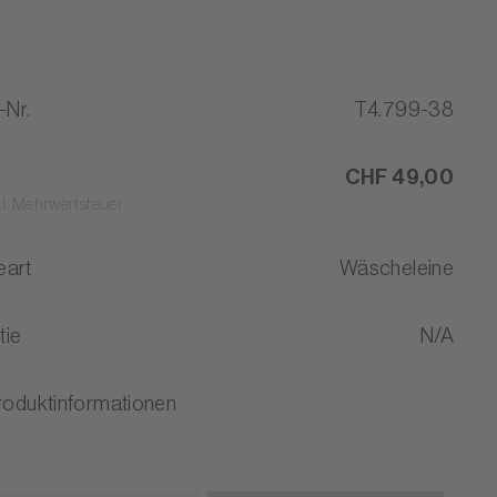
-Nr.
T4.799-38
CHF 49,00
kl. Mehrwertsteuer
eart
Wäscheleine
tie
N/A
roduktinformationen