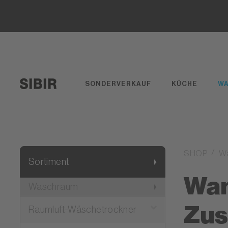
SONDERVERKAUF
KÜCHE
W
SHOP
W
Sortiment
Wan
Waschraum
Zus
Raumluft-Wäschetrockner