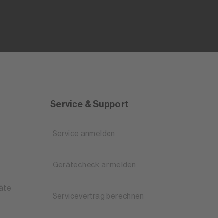
Service & Support
Service anmelden
Gerätecheck anmelden
äte
Servicevertrag berechnen