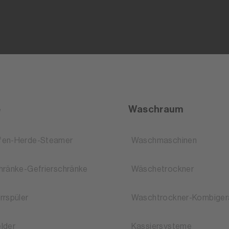
e
Waschraum
fen-Herde-Steamer
Waschmaschinen
hränke-Gefrierschränke
Wäschetrockner
rrspüler
Waschtrockner-Kombiger
lder
Kassiersysteme