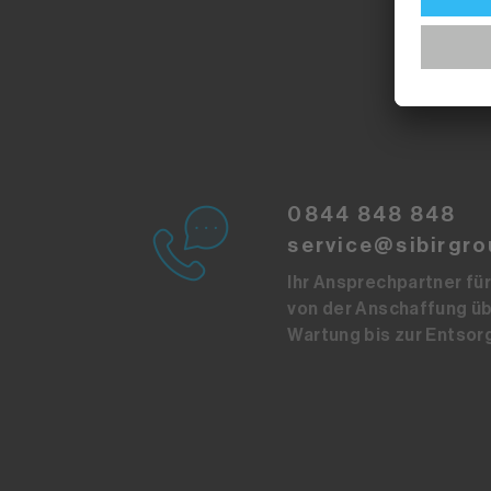
0844 848 848
service@sibirgro
Ihr Ansprechpartner für 
von der Anschaffung üb
Wartung bis zur Entsor