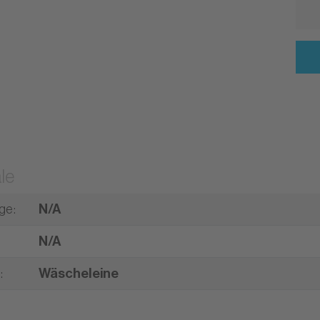
le
nge
:
N/A
N/A
t
:
Wäscheleine